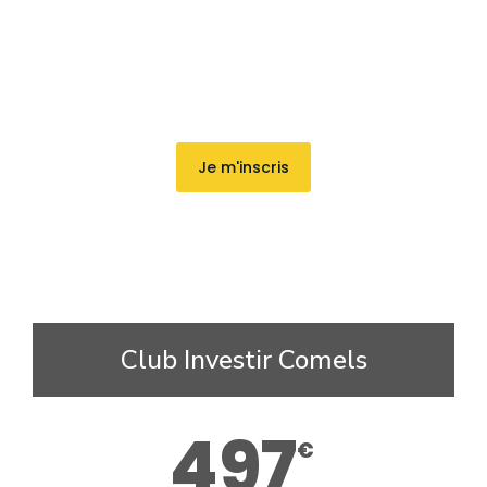
Je m'inscris
Club Investir Comels
497
€