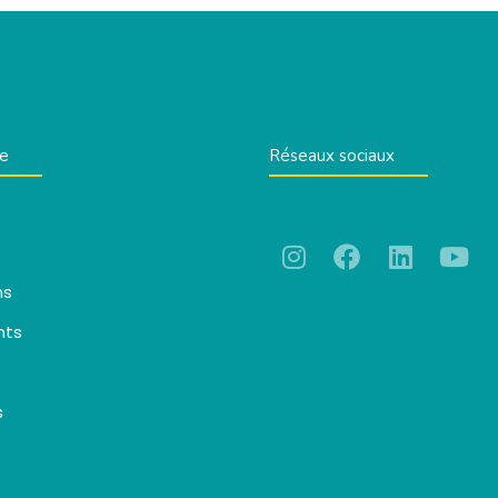
te
Réseaux sociaux
ns
nts
s