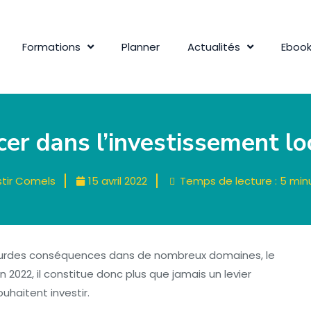
Formations
Planner
Actualités
Eboo
cer dans l’investissement lo
stir Comels
15 avril 2022
Temps de lecture :
5
min
e lourdes conséquences dans de nombreux domaines, le
2022, il constitue donc plus que jamais un levier
uhaitent investir.