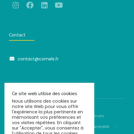
Contact
contact@comels.fr
Ce site web utilise des cookies
Nous utilisons des cookies sur
notre site Web pour vous offrir
l'expérience la plus pertinente en
© Comels - 2022. Tous droits réservés
mémorisant vos préférences et
vos visites répétées. En cliquant
Mentions légales
Politique de confidentialité
sur "Accepter", vous consentez à
l'utilisation de tous les cookies.