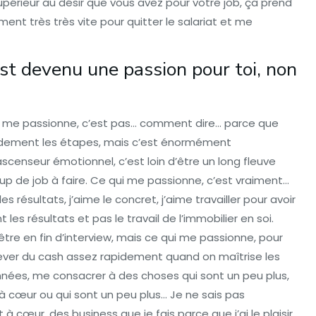
périeur au désir que vous avez pour votre job, ça prend
aiment très très vite pour quitter le salariat et me
est devenu une passion pour toi, non
ui me passionne, c’est pas… comment dire… parce que
apidement les étapes, mais c’est énormément
’ascenseur émotionnel, c’est loin d’être un long fleuve
oup de job à faire. Ce qui me passionne, c’est vraiment…
les résultats, j’aime le concret, j’aime travailler pour avoir
les résultats et pas le travail de l’immobilier en soi.
être en fin d’interview, mais ce qui me passionne, pour
r lever du cash assez rapidement quand on maîtrise les
 années, me consacrer à des choses qui sont un peu plus,
à cœur ou qui sont un peu plus… Je ne sais pas
cœur, des business que je fais parce que j’ai le plaisir