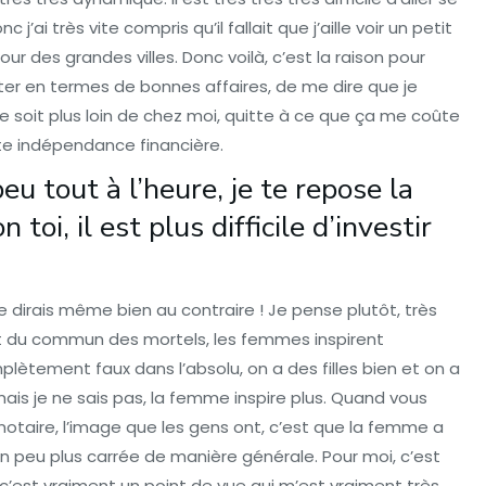
j’ai très vite compris qu’il fallait que j’aille voir un petit
ur des grandes villes. Donc voilà, c’est la raison pour
miter en termes de bonnes affaires, de me dire que je
ce soit plus loin de chez moi, quitte à ce que ça me coûte
tte indépendance financière.
u tout à l’heure, je te repose la
toi, il est plus difficile d’investir
 dirais même bien au contraire ! Je pense plutôt, très
it du commun des mortels, les femmes inspirent
ètement faux dans l’absolu, on a des filles bien et on a
 mais je ne sais pas, la femme inspire plus. Quand vous
notaire, l’image que les gens ont, c’est que la femme a
 un peu plus carrée de manière générale. Pour moi, c’est
 c’est vraiment un point de vue qui m’est vraiment très