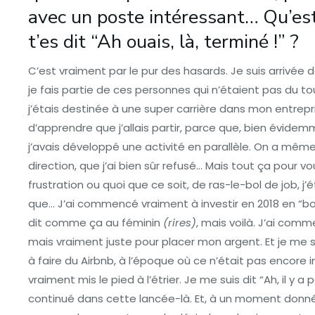
avec un poste intéressant… Qu’est-
t’es dit “Ah ouais, là, terminé !” ?
C’est vraiment par le pur des hasards. Je suis arrivée d
je fais partie de ces personnes qui n’étaient pas du to
j’étais destinée à une super carrière dans mon entrepri
d’apprendre que j’allais partir, parce que, bien évidemm
j’avais développé une activité en parallèle. On a mê
direction, que j’ai bien sûr refusé… Mais tout ça pour v
frustration ou quoi que ce soit, de ras-le-bol de job, j
que… J’ai commencé vraiment à investir en 2018 en “bo
dit comme ça au féminin
(rires)
, mais voilà. J’ai com
mais vraiment juste pour placer mon argent. Et je me
à faire du Airbnb, à l’époque où ce n’était pas encore in
vraiment mis le pied à l’étrier. Je me suis dit “Ah, il y a
continué dans cette lancée-là. Et, à un moment donné,