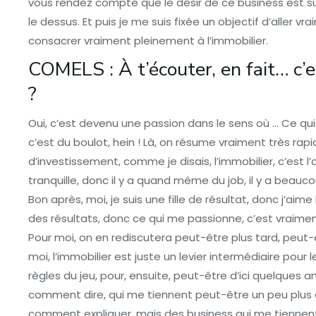
vous rendez compte que le désir de ce business est su
le dessus. Et puis je me suis fixée un objectif d’aller vr
consacrer vraiment pleinement à l’immobilier.
COMELS : À t’écouter, en fait… c’
?
Oui, c’est devenu une passion dans le sens où … Ce q
c’est du boulot, hein ! Là, on résume vraiment très r
d’investissement, comme je disais, l’immobilier, c’est l
tranquille, donc il y a quand même du job, il y a beauc
Bon après, moi, je suis une fille de résultat, donc j’aime 
des résultats, donc ce qui me passionne, c’est vraiment 
Pour moi, on en rediscutera peut-être plus tard, peut-
moi, l’immobilier est juste un levier intermédiaire pou
règles du jeu, pour, ensuite, peut-être d’ici quelques
comment dire, qui me tiennent peut-être un peu plus 
comment expliquer, mais des business qui me tiennent à 