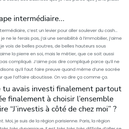
tape intermédiaire…
rmédiaire, c’est un levier pour aller soulever du cash…
e ne le ferais pas, j’ai une sensibilité à l’immobilier, j’aime
je vois de belles poutres, de belles hauteurs sous
aime la pierre en soi, mais le métier, que ce soit aussi
 pas compliqué. J’aime pas dire compliqué parce qu’il ne
is disons qu’il faut faire preuve quand même d’une sacrée
r que l’affaire aboutisse. On va dire ça comme ça.
tu avais investi finalement partout
ée finalement à choisir l’ensemble
re “J’investis à côté de chez moi” ?
Moi, je suis de la région parisienne. Paris, la région
 très dynamique. Il est très très très difficile d’aller se