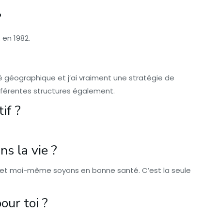
?
 en 1982.
ité géographique et j’ai vraiment une stratégie de
différentes structures également.
if ?
s la vie ?
s et moi-même soyons en bonne santé. C’est la seule
our toi ?