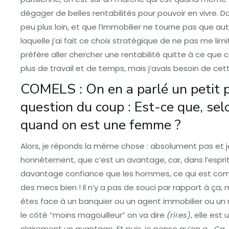
dégager de belles rentabilités pour pouvoir en vivre. Donc 
peu plus loin, et que l’immobilier ne tourne pas que auto
laquelle j’ai fait ce choix stratégique de ne pas me li
préfère aller chercher une rentabilité quitte à ce que 
plus de travail et de temps, mais j’avais besoin de ce
COMELS : On en a parlé un petit pe
question du coup : Est-ce que, selon 
quand on est une femme ?
Alors, je réponds la même chose : absolument pas et je
honnêtement, que c’est un avantage, car, dans l’espr
davantage confiance que les hommes, ce qui est compl
des mecs bien ! Il n’y a pas de souci par rapport à ça,
êtes face à un banquier ou un agent immobilier ou un 
le côté “moins magouilleur” on va dire
(rires)
, elle est
clairement un avantage. Et puis, je pense qu’on a… Ça,