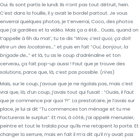
Oui. Ils sont partis le lundi. Ils n’ont pas tout détruit, hein.
C’est dans la fouille, il y avait le bordel partout. Je vous
enverrai quelques photos, je t’enverrai, Coco, des photos
que j’ai gardées et la vidéo. Mais ça a été… Ouais, quand on
t’appelle à 6h du mat’, tu te dis “
Wow, c’est quoi, ça doit
être un des locataires…
” et puis en fait “
Oui, bonjour, la
brigade de…
” et là, tu as le coup d’adrénaline et ton
cerveau, ça fait pop-up aussi ! Faut que je trouve des
solutions, parce que, là, c’est pas possible. (
rires
)
Mais, sur le coup, j’avoue que je ne rigolais pas, mais c’est
vrai que, là, d’un coup, j’avais tout qui fusait : “Ouais, il faut
que je commence par quoi ?!”. La prestataire, je l’avais sur
place, je lui ai dit “Tu commences ton ménage et tu me
factureras le surplus”. Et moi, à côté, j’ai appelé menuisier,
peintre et tout le tralala pour qu’ils me retapent la porte. Et
changer la serrure, mais en fait il m’a dit qu’il n’y avait pas