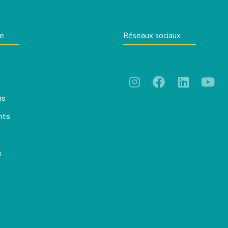
te
Réseaux sociaux
ns
nts
s