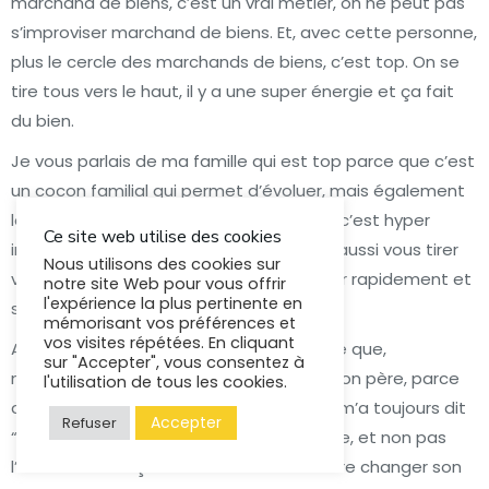
marchand de biens, c’est un vrai métier, on ne peut pas
s’improviser marchand de biens. Et, avec cette personne,
plus le cercle des marchands de biens, c’est top. On se
tire tous vers le haut, il y a une super énergie et ça fait
du bien.
Je vous parlais de ma famille qui est top parce que c’est
un cocon familial qui permet d’évoluer, mais également
les groupes dans lesquels vous évoluez, c’est hyper
Ce site web utilise des cookies
important, parce que c’est eux qui vont aussi vous tirer
Nous utilisons des cookies sur
vers le haut et vous permettre d’avancer rapidement et
notre site Web pour vous offrir
l'expérience la plus pertinente en
sereinement.
mémorisant vos préférences et
vos visites répétées. En cliquant
Alors, ça a pas été facile au début, parce que,
sur "Accepter", vous consentez à
maintenant, je le dis après coup, mais mon père, parce
l'utilisation de tous les cookies.
que c’était un commerçant dans l’âme, m’a toujours dit
Accepter
Refuser
“L’immobilier est au service du commerce, et non pas
l’inverse”. Donc ça a été difficile de lui faire changer son