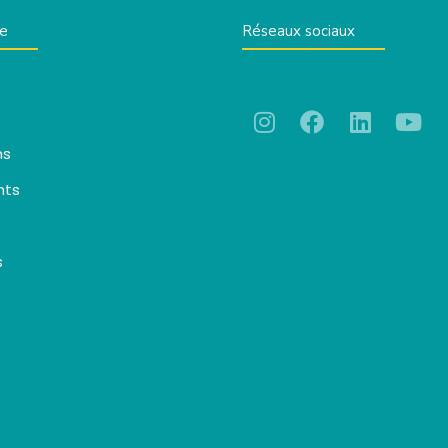
te
Réseaux sociaux
ns
nts
s