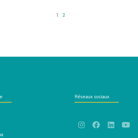
1
2
te
Réseaux sociaux
ns