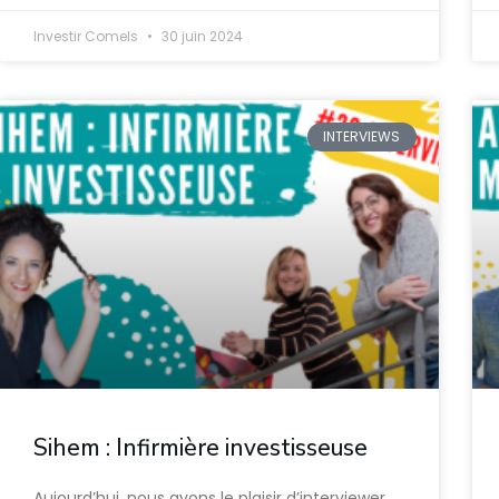
Investir Comels
30 juin 2024
INTERVIEWS
Sihem : Infirmière investisseuse
Aujourd’hui, nous avons le plaisir d’interviewer