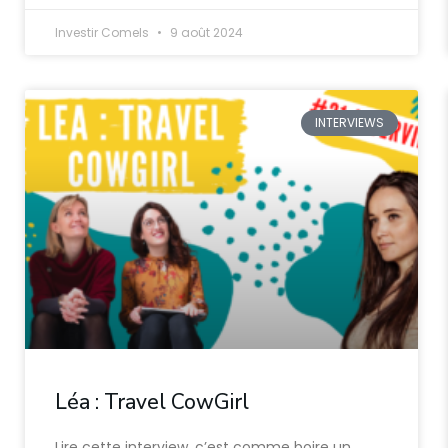
Investir Comels
9 août 2024
INTERVIEWS
Léa : Travel CowGirl
Lire cette interview, c’est comme boire un