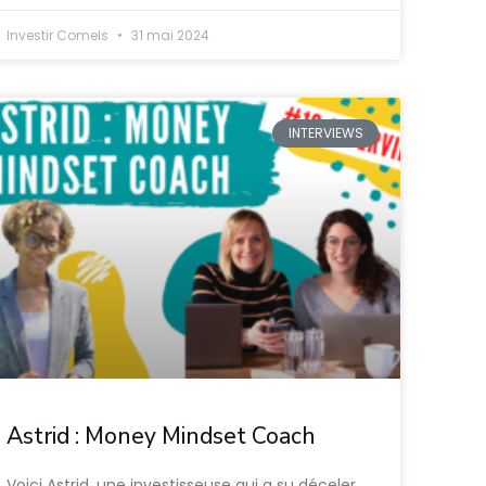
Investir Comels
31 mai 2024
INTERVIEWS
Astrid : Money Mindset Coach
Voici Astrid, une investisseuse qui a su déceler